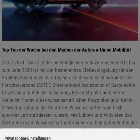
Top Ten der Woche bei den Medien der Autoren-Union Mobilität
22.07.2024 - Das Ziel der bestmöglichen Reduzierung von CO2 bis
zum Jahr 2030 ist mit der bestehenden EU-Gesetzgebung für den
Straßenverkehr nicht zu erreichen. Zu diesem Schluss kommt der
Forscherverband IASTEC (International Association of Sustainable
Drivetrain and Vehicle Technology Research). Wir berichteten.
Vielleicht finden diese wissenschaftlichen Koryphäen jetzt Gehör.
Schwierig, solange die Politik die Wissenschaftler vom Fach
ignoriert und stattdessen zusieht, wie Lobbys und Aktivisten das
Vertrauen in die Wissenschaft unterminieren. Den guten Seiten der
Elektromobilität haben sie damit einen Bärendienst erwiesen. Was
zu beweisen ist.
Privatsphäre-Einstellungen