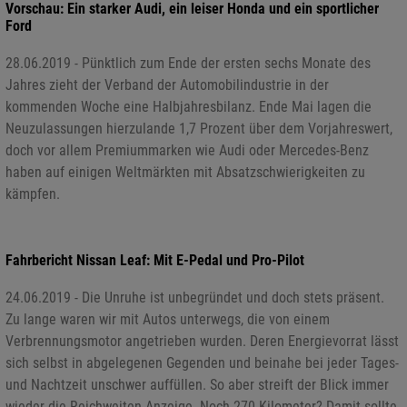
Vorschau: Ein starker Audi, ein leiser Honda und ein sportlicher
Ford
28.06.2019 - Pünktlich zum Ende der ersten sechs Monate des
Jahres zieht der Verband der Automobilindustrie in der
kommenden Woche eine Halbjahresbilanz. Ende Mai lagen die
Neuzulassungen hierzulande 1,7 Prozent über dem Vorjahreswert,
doch vor allem Premiummarken wie Audi oder Mercedes-Benz
haben auf einigen Weltmärkten mit Absatzschwierigkeiten zu
kämpfen.
Fahrbericht Nissan Leaf: Mit E-Pedal und Pro-Pilot
24.06.2019 - Die Unruhe ist unbegründet und doch stets präsent.
Zu lange waren wir mit Autos unterwegs, die von einem
Verbrennungsmotor angetrieben wurden. Deren Energievorrat lässt
sich selbst in abgelegenen Gegenden und beinahe bei jeder Tages-
und Nachtzeit unschwer auffüllen. So aber streift der Blick immer
wieder die Reichweiten-Anzeige. Noch 270 Kilometer? Damit sollte