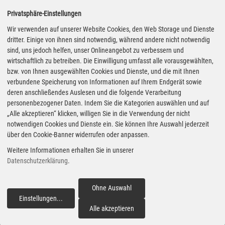
Privatsphäre-Einstellungen
Helden der Landstraße #5: Hyundai i30 N Performance – N wie
Wir verwenden auf unserer Website Cookies, den Web Storage und Dienste
Nordschleifentauglich
dritter. Einige von ihnen sind notwendig, während andere nicht notwendig
sind, uns jedoch helfen, unser Onlineangebot zu verbessern und
14.06.2019 - Die Koreaner haben mit dem Kompaktwagen i30
wirtschaftlich zu betreiben. Die Einwilligung umfasst alle vorausgewählten,
längst bewiesen, dass sie dem Volkswagen-Klassiker Golf
bzw. von Ihnen ausgewählten Cookies und Dienste, und die mit Ihnen
Konkurrenz machen können. Der i30 N Performance macht nun mit
verbundene Speicherung von Informationen auf Ihrem Endgerät sowie
275 Turbo-Pferdchen Jagd auf Rundenzeiten. Dafür legt Hyundai
deren anschließendes Auslesen und die folgende Verarbeitung
sinnvolle Fahrhilfen an und reguliert den Schlupf über eine
personenbezogener Daten. Indem Sie die Kategorien auswählen und auf
elektronisch geregelte Differentialsperre an der Vorderachse. Was
„Alle akzeptieren“ klicken, willigen Sie in die Verwendung der nicht
31 990 Euro in Korea wert sind zeigt der Fünftürer im Fahrbericht.
notwendigen Cookies und Dienste ein. Sie können Ihre Auswahl jederzeit
über den Cookie-Banner widerrufen oder anpassen.
Weitere Informationen erhalten Sie in unserer
Vorstellung Seat Arona 1.0 TGI: Erdgas ist im Spiel
Datenschutzerklärung
.
29.05.2019 - Wenn es um die Zukunft der Mobilität geht, denken
Ohne Auswahl
die meisten Zeitgenossen an elektrisch angetriebene Fahrzeuge,
Einstellungen
...
fortfahren
die lokal emissionsfrei und lautlos über die Straßen rollen und die
Alle akzeptieren
Umwelt entlasten. Leider lässt die Zukunft, das ist nun mal ihr