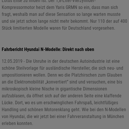
Lotus Elise zu finden ist. Der 1,8-Liter-Vierzylinder-
Kompressormotor heizt dem Yaris GRMN so ein, dass man sich
fragt, weshalb man auf diese Sensation so lange warten musste
und sie jetzt schon lange nicht mehr bekommt. Nur 110 der auf 400
Stück limitierten Modelle waren für Deutschland vorgesehen.
Fahrbericht Hyundai N-Modelle: Direkt nach oben
12.05.2019 - Die Unruhe in der deutschen Autoindustrie ist eine
schöne Steilvorlage für ausländische Hersteller, die sich neu- und
umpositionieren wollen. Denn wo die Platzhirschen zum Glauben
an die Elektromobilität „konvertiert” sind und versuchen, eine bis
mikroskopisch kleine Nische in gigantische Dimensionen
aufzublasen, da öffnet sich auf der anderen Seite eine klaffende
Lücke. Dort, wo es um erschwinglichen Fahrspaß, leichtfüßiges
Handling und schönen Motorenklang geht. Wie bei den N-Modellen
von Hyundai, die wir jetzt bei einer Fahrveranstaltung in München
erleben konnten.