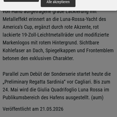
Alle akzeptieren
Luna Rossa eng an der Welt des Spitzensegelns. Die
von Hand aufgetragene graue Lackierung mit
Metalleffekt erinnert an die Luna-Rossa-Yacht des
America’s Cup, ergänzt durch rote Akzente, rot
lackierte 19-Zoll-Leichtmetallräder und modifizierte
Markenlogos mit rotem Hintergrund. Sichtbare
Kohlefaser an Dach, Spiegelkappen und Frontemblem
betonen den exklusiven Charakter.
Parallel zum Debüt der Sonderserie startet heute die
„Preliminary Regatta Sardinia“ vor Cagliari. Bis zum
24. Mai wird die Giulia Quadrifoglio Luna Rossa im
Publikumsbereich des Hafens ausgestellt. (aum)
Veröffentlicht am 21.05.2026