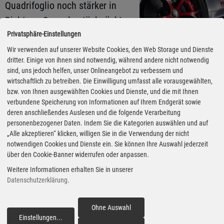
Quadrifoglio noch stärker in
Richtung Sammlerstück rückt.
Ein eigens entwickeltes
Privatsphäre-Einstellungen
Aerodynamik-Kit aus Kohlefaser
Wir verwenden auf unserer Website Cookies, den Web Storage und Dienste
dritter. Einige von ihnen sind notwendig, während andere nicht notwendig
umfasst unter anderem seitliche
Fotos: Stellantis via Autoren-
sind, uns jedoch helfen, unser Onlineangebot zu verbessern und
Union Mobilität
Leitprofile an der Front,
wirtschaftlich zu betreiben. Die Einwilligung umfasst alle vorausgewählten,
bzw. von Ihnen ausgewählten Cookies und Dienste, und die mit Ihnen
zusätzliche Elemente am
verbundene Speicherung von Informationen auf Ihrem Endgerät sowie
Unterboden, spezielle Seitenschweller und einen
deren anschließendes Auslesen und die folgende Verarbeitung
personenbezogener Daten. Indem Sie die Kategorien auswählen und auf
modifizierten Heckflügel. Bei 300 km/h erzeugt das
„Alle akzeptieren“ klicken, willigen Sie in die Verwendung der nicht
Paket bis zu 140 kg Abtrieb und damit rund fünfmal
notwendigen Cookies und Dienste ein. Sie können Ihre Auswahl jederzeit
so viel wie beim Serienmodell. Die abschließende
über den Cookie-Banner widerrufen oder anpassen.
Erprobung der Komponenten fand auf dem Alfa-
Weitere Informationen erhalten Sie in unserer
Datenschutzerklärung
.
Romeo-Testgelände in Balocco statt.
Ohne Auswahl
Auch optisch orientiert sich die Giulia Quadrifoglio
Einstellungen
...
fortfahren