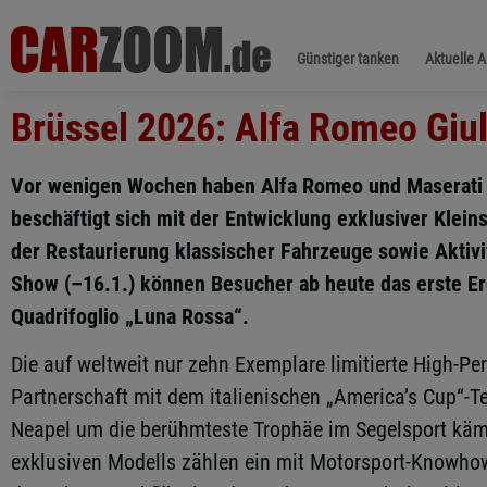
Günstiger tanken
Aktuelle 
Brüssel 2026: Alfa Romeo Giuli
Vor wenigen Wochen haben Alfa Romeo und Maserati da
beschäftigt sich mit der Entwicklung exklusiver Klei
der Restaurierung klassischer Fahrzeuge sowie Aktivi
Show (–16.1.) können Besucher ab heute das erste Er
Quadrifoglio „Luna Rossa“.
Die auf weltweit nur zehn Exemplare limitierte High-P
Partnerschaft mit dem italienischen „America’s Cup“-
Neapel um die berühmteste Trophäe im Segelsport käm
exklusiven Modells zählen ein mit Motorsport-Knowho