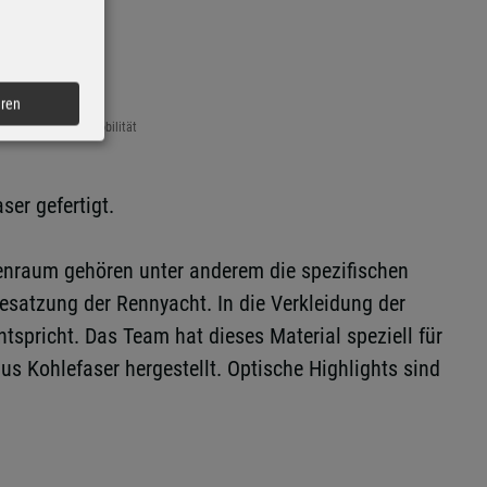
eren
via Autoren-Union Mobilität
er gefertigt.
nnenraum gehören unter anderem die spezifischen
Besatzung der Rennyacht. In die Verkleidung der
tspricht. Das Team hat dieses Material speziell für
s Kohlefaser hergestellt. Optische Highlights sind