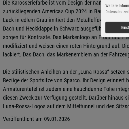
Die Karosseriefarbe ist vom Design der namensgebende
Weitere Inform
zurückliegenden America's Cup 2024 in Barcelona tei
Datenschutzer
Lack in edlem Grau imitiert den Metalleffekt von Stahl
Dach und Heckklappe in Schwarz ausgeführt. Rote Seit
Eins
sorgen für Kontraste. Das Markenlogo an Front und He
modifiziert und weisen einen roten Hintergrund auf. Die
lackiert. Das Dach, das Markenemblem an der Fahrzeugf
Die stilistischen Anleihen an der „Luna Rossa“ setzen
Bezüge der Sportsitze von Sparco. Ihr Design erinnert 
Armaturentafel ist zudem eine hauchdünne Folie integri
diesen Zweck zur Verfügung gestellt. Darüber hinaus s
Luna-Rossa-Logos auf dem Mitteltunnel und den Sitzs
Veröffentlicht am 09.01.2026