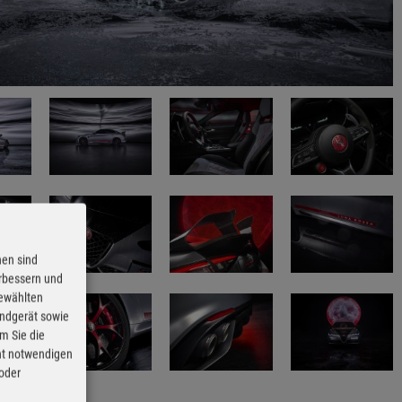
nen sind
erbessern und
gewählten
Endgerät sowie
m Sie die
cht notwendigen
 oder