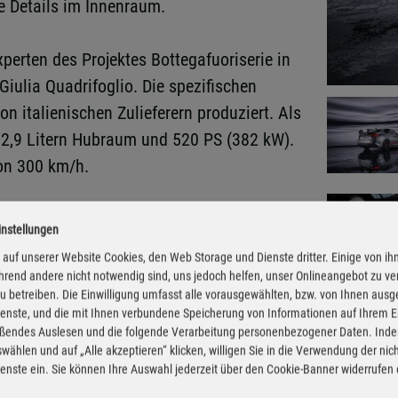
e Details im Innenraum.
perten des Projektes Bottegafuoriserie in
iulia Quadrifoglio. Die spezifischen
 italienischen Zulieferern produziert. Als
t 2,9 Litern Hubraum und 520 PS (382 kW).
on 300 km/h.
e Luftführung. Sein Profil mit zwei
instellungen
 Rossa“ inspiriert. Bei der Rennyacht hat
auf unserer Website Cookies, den Web Storage und Dienste dritter. Einige von ih
gabe, den Rumpf aus dem Wasser zu heben und
rend andere nicht notwendig sind, uns jedoch helfen, unser Onlineangebot zu v
 zu betreiben. Die Einwilligung umfasst alle vorausgewählten, bzw. von Ihnen aus
 den entgegengesetzten Effekt zu erreichen,
enste, und die mit Ihnen verbundene Speicherung von Informationen auf Ihrem 
a um 180 Grad gedreht: So erzeugen sie
eßendes Auslesen und die folgende Verarbeitung personenbezogener Daten. Inde
n Asphalt drückt.
wählen und auf „Alle akzeptieren“ klicken, willigen Sie in die Verwendung der ni
enste ein. Sie können Ihre Auswahl jederzeit über den Cookie-Banner widerrufen