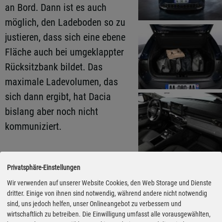
an Bord. Dann ist es auch
möglich, den Ladeboden so zu
justieren, dass sich eine ebene
Fläche auch bei umgeklappter
Rücksitzbank bildet. Das
maximale Ladevolumen, das
sich dann ergibt, hat Dacia
bislang aber noch nicht
kommuniziert.
Was beim Blick auf den Striker
Privatsphäre-Einstellungen
ebenfalls klar wird: Dacia will
Wir verwenden auf unserer Website Cookies, den Web Storage und Dienste
sich vom Image der „Billig-
dritter. Einige von ihnen sind notwendig, während andere nicht notwendig
Marke“ lösen. Das zeigt sich im
sind, uns jedoch helfen, unser Onlineangebot zu verbessern und
Design des Wagens. Bereits die
wirtschaftlich zu betreiben. Die Einwilligung umfasst alle vorausgewählten,