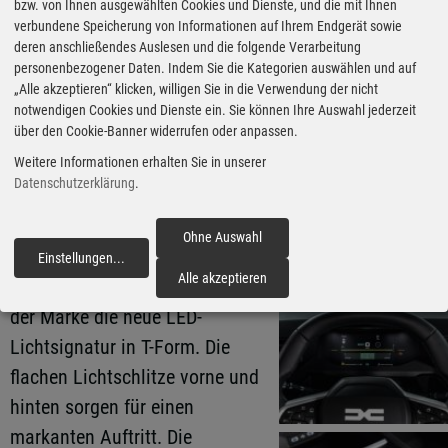
bzw. von Ihnen ausgewählten Cookies und Dienste, und die mit Ihnen
Einführung des neuen Dacia-
verbundene Speicherung von Informationen auf Ihrem Endgerät sowie
Markenlogos im Jahr 2021
deren anschließendes Auslesen und die folgende Verarbeitung
personenbezogener Daten. Indem Sie die Kategorien auswählen und auf
leitete diese Entwicklung ein.
„Alle akzeptieren“ klicken, willigen Sie in die Verwendung der nicht
Der Marktstart des Bigster im
notwendigen Cookies und Dienste ein. Sie können Ihre Auswahl jederzeit
über den Cookie-Banner widerrufen oder anpassen.
vergangenen Jahr im
Weitere Informationen erhalten Sie in unserer
umkämpften Kompakt-SUV-
Datenschutzerklärung
.
Segment war dann ein weiterer
wichtiger Meilenstein. Und nun
Ohne Auswahl
setzt Dacia diesen Kurs fort. Der
Einstellungen
...
fortfahren
Alle akzeptieren
Striker trägt als erstes Fahrzeug
der Marke die neue LED-
Lichtsignatur in T-Form. Die
flachen Lichtschlitze vorne und
hinten sorgen für einen
markanten Auftritt. Die