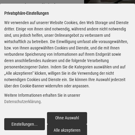
unter anderem digitale
Privatsphäre-Einstellungen
Außenspiegel, ein digitaler
Rückspiegel mit 9-Zoll-Display,
Wir verwenden auf unserer Website Cookies, den Web Storage und Dienste
dritter. Einige von ihnen sind notwendig, während andere nicht notwendig
21-Zoll-Leichtmetallfelgen
sind, uns jedoch helfen, unser Onlineangebot zu verbessern und
sowie Sitzbezüge aus Maztex in
Fotos: Mazda via Autoren-
wirtschaftlich zu betreiben. Die Einwilligung umfasst alle vorausgewählten,
Union Mobilität
bzw. von Ihnen ausgewählten Cookies und Dienste, und die mit Ihnen
Amethyst und Weiß.
verbundene Speicherung von Informationen auf Ihrem Endgerät sowie
deren anschließendes Auslesen und die folgende Verarbeitung
Mehr als die Hälfte der Vorbestellungen entfällt auf
personenbezogener Daten. Indem Sie die Kategorien auswählen und auf
die neue Außenfarbe Nightfall Violet. Beim Takumi
„Alle akzeptieren“ klicken, willigen Sie in die Verwendung der nicht
notwendigen Cookies und Dienste ein. Sie können Ihre Auswahl jederzeit
Plus liegt ihr Anteil sogar bei fast 80 Prozent. Die
über den Cookie-Banner widerrufen oder anpassen.
Preise für den 190 kW (258 PS) starken CX-6e mit
Weitere Informationen erhalten Sie in unserer
einer Normreichweite von mehr als 480 Kilometern
Datenschutzerklärung
.
beginnen bei 49.990 Euro. (aum)
Ohne Auswahl
Einstellungen
...
fortfahren
Alle akzeptieren
Veröffentlicht am 01.06.2026