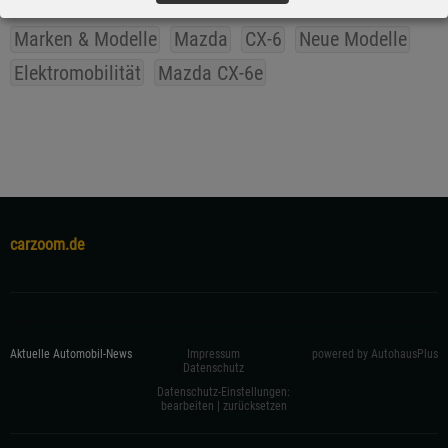
Marken & Modelle
Mazda
CX-6
Neue Modelle
Elektromobilität
Mazda CX-6e
carzoom.de
Aktuelle Automobil-News
Impressum
powered by AutohausPlus
Datenschutz
Datenschutz-Einstellungen:
bearbeiten
|
zurücksetzen