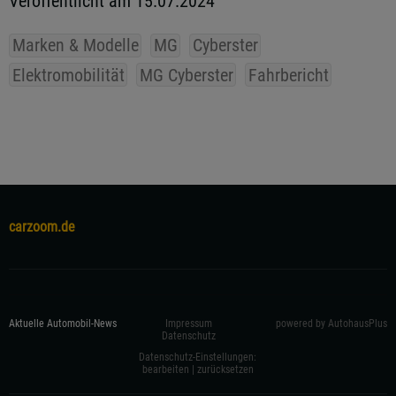
Veröffentlicht am 15.07.2024
Marken & Modelle
MG
Cyberster
Elektromobilität
MG Cyberster
Fahrbericht
carzoom.de
Aktuelle Automobil-News
Impressum
powered by AutohausPlus
Datenschutz
Datenschutz-Einstellungen:
bearbeiten
|
zurücksetzen