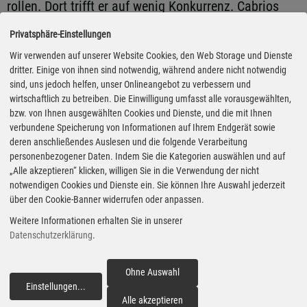
rollen. Dort trifft er auf wenig Konkurrenz. Cabrios
sind selten geworden. Mit Elektroantrieb sind sie
Privatsphäre-Einstellungen
noch seltener. Und einen elektrischen Roadster gibt
Wir verwenden auf unserer Website Cookies, den Web Storage und Dienste
es gar nicht. Denn der elektrische Porsche Boxster
dritter. Einige von ihnen sind notwendig, während andere nicht notwendig
sind, uns jedoch helfen, unser Onlineangebot zu verbessern und
kommt erst im nächsten Jahr.
wirtschaftlich zu betreiben. Die Einwilligung umfasst alle vorausgewählten,
bzw. von Ihnen ausgewählten Cookies und Dienste, und die mit Ihnen
Was ein Roadster mit Elektroantrieb bietet, das zeigt
verbundene Speicherung von Informationen auf Ihrem Endgerät sowie
deren anschließendes Auslesen und die folgende Verarbeitung
bis dahin schon mal der Cyberster: Fahrspaß pur.
personenbezogener Daten. Indem Sie die Kategorien auswählen und auf
Sehr direkt lenkt der Cyberster ein, beschleunigt
„Alle akzeptieren“ klicken, willigen Sie in die Verwendung der nicht
notwendigen Cookies und Dienste ein. Sie können Ihre Auswahl jederzeit
explosiv aus jeder Kurve heraus und hält den Fahrer
über den Cookie-Banner widerrufen oder anpassen.
in sportlich engen Schalensitzen auf seinem Platz.
Weitere Informationen erhalten Sie in unserer
Der tiefe Schwerpunkt, der Batterie im Wagenboden
Datenschutzerklärung
.
geschuldet, sorgt für wenig Seitenneigung. So geht
Roadster!
Ohne Auswahl
Einstellungen
...
fortfahren
Alle akzeptieren