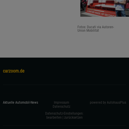
Fotos: Ducati via Autoren-
Union Mobilität
carzoom.de
Aktuelle Automobil-News
Impressum
powered by AutohausPlus
Datenschutz
Datenschutz-Einstellungen:
bearbeiten
|
zurücksetzen