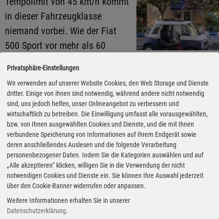
Tempolimit von 45 km/h kommt
in dieser Fahrzeugklasse
niemand vorbei. Wie der Fiat
500 Sport vor mehr als 60
Jahren, unterscheidet sich der
Privatsphäre-Einstellungen
sportliche Topolino durch eine
Wir verwenden auf unserer Website Cookies, den Web Storage und Dienste
farblich markierte Motorhaube
dritter. Einige von ihnen sind notwendig, während andere nicht notwendig
von den „zivilen Versionen“. Zur
sind, uns jedoch helfen, unser Onlineangebot zu verbessern und
wirtschaftlich zu betreiben. Die Einwilligung umfasst alle vorausgewählten,
Wahl stehen Weiß mit roten
bzw. von Ihnen ausgewählten Cookies und Dienste, und die mit Ihnen
Streifen, Blau mit weißen
verbundene Speicherung von Informationen auf Ihrem Endgerät sowie
deren anschließendes Auslesen und die folgende Verarbeitung
Streifen, Gelb mit schwarzen
personenbezogener Daten. Indem Sie die Kategorien auswählen und auf
Streifen und Schwarz mit roten
„Alle akzeptieren“ klicken, willigen Sie in die Verwendung der nicht
notwendigen Cookies und Dienste ein. Sie können Ihre Auswahl jederzeit
Streifen. Außerdem besitzt der
über den Cookie-Banner widerrufen oder anpassen.
Sport spezielle Zierleisten,
Weitere Informationen erhalten Sie in unserer
Fotos: Autoren-Union Mobilität
mattschwarze Felgen und Sport-
Datenschutzerklärung
.