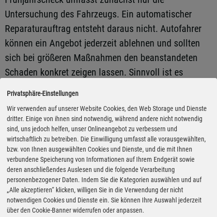
Untersuchung des Fahrzeugs. Ein automatischer
Reparaturauftrag entsteht daraus nicht. Autofahrer
können ein Angebot jederzeit ablehnen und sollten
sich bei größeren Maßnahmen den beanstandeten
Schaden konkret zeigen lassen. Sinnvoll ist es
zudem, einen schriftlichen Kostenvoranschlag zu
Privatsphäre-Einstellungen
verlangen.
Wir verwenden auf unserer Website Cookies, den Web Storage und Dienste
dritter. Einige von ihnen sind notwendig, während andere nicht notwendig
Gerade bei umfangreicheren Reparaturen empfiehlt
sind, uns jedoch helfen, unser Onlineangebot zu verbessern und
wirtschaftlich zu betreiben. Die Einwilligung umfasst alle vorausgewählten,
der ADAC, anschließend eine zweite Einschätzung
bzw. von Ihnen ausgewählten Cookies und Dienste, und die mit Ihnen
einzuholen – entweder bei einer anderen Werkstatt
verbundene Speicherung von Informationen auf Ihrem Endgerät sowie
deren anschließendes Auslesen und die folgende Verarbeitung
oder bei einer neutralen Prüfstelle. Das kann sich
personenbezogener Daten. Indem Sie die Kategorien auswählen und auf
lohnen: Untersuchungen des Clubs zeigen, dass die
„Alle akzeptieren“ klicken, willigen Sie in die Verwendung der nicht
notwendigen Cookies und Dienste ein. Sie können Ihre Auswahl jederzeit
Preise für identische oder vergleichbare Arbeiten je
über den Cookie-Banner widerrufen oder anpassen.