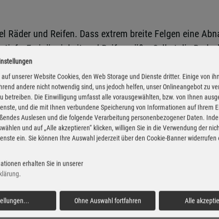
el Räder und Reifen. Dass extrem breite Felgen eine Abn
esstiefe, Freigängigkeit und Reifengröße. Selbst die Ra
echseln ähnlich aus. Tatsächlich entscheidet ihre Form 
instellungen
auf unserer Website Cookies, den Web Storage und Dienste dritter. Einige von ih
rend andere nicht notwendig sind, uns jedoch helfen, unser Onlineangebot zu v
rteilen. Eine neue Spiegelkappe wirkt zunächst unkritisc
 zu betreiben. Die Einwilligung umfasst alle vorausgewählten, bzw. von Ihnen aus
scheinigung erforderlich. Im Innenraum gilt dasselbe Pr
enste, und die mit Ihnen verbundene Speicherung von Informationen auf Ihrem 
eßendes Auslesen und die folgende Verarbeitung personenbezogener Daten. Inde
htliche Bewertung bereits ändern. Ein Zusatzmonitor wi
wählen und auf „Alle akzeptieren“ klicken, willigen Sie in die Verwendung der ni
ysteme beeinträchtigt.
enste ein. Sie können Ihre Auswahl jederzeit über den Cookie-Banner widerrufen
ationen erhalten Sie in unserer
 auszubremsen. Sie soll verhindern, dass aus Bastellust 
klärung
.
im Fahrzeug und für alle anderen auf der Straße“, betont
tellungen
...
Ohne Auswahl fortfahren
Alle akzepti