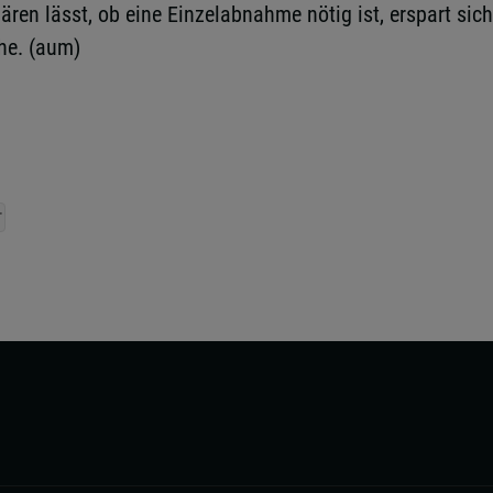
n lässt, ob eine Einzelabnahme nötig ist, erspart sich s
he. (aum)
r