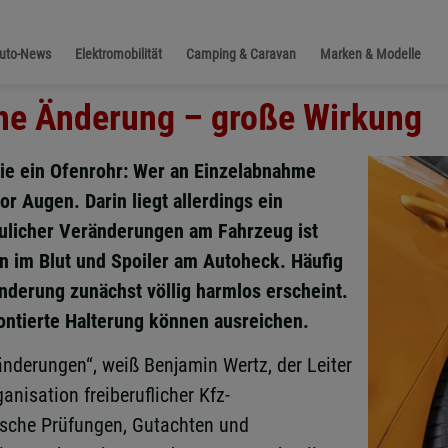
Auto-News
Elektromobilität
Camping & Caravan
Marken & Modelle
ne Änderung – große Wirkung
wie ein Ofenrohr: Wer an Einzelabnahme
r Augen. Darin liegt allerdings ein
aulicher Veränderungen am Fahrzeug ist
n im Blut und Spoiler am Autoheck. Häufig
Änderung zunächst völlig harmlos erscheint.
ontierte Halterung können ausreichen.
ränderungen“, weiß Benjamin Wertz, der Leiter
nisation freiberuflicher Kfz-
nische Prüfungen, Gutachten und