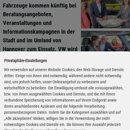
Fahrzeuge kommen künftig bei
Beratungsangeboten,
Veranstaltungen und
Informationskampagnen in der
Stadt und im Umland von
Hannover zum Einsatz. VW wird
dabei auch in ausgewählte
Privatsphäre-Einstellungen
Formate und Aktivitäten der
Wir verwenden auf unserer Website Cookies, den Web Storage und Dienste
Klimaschutzagentur
dritter. Einige von ihnen sind notwendig, während andere nicht notwendig
sind, uns jedoch helfen, unser Onlineangebot zu verbessern und
eingebunden. Dazu zählen
wirtschaftlich zu betreiben. Die Einwilligung umfasst alle vorausgewählten,
unter anderem die Kampagne
bzw. von Ihnen ausgewählten Cookies und Dienste, und die mit Ihnen
„RegiON“ sowie
verbundene Speicherung von Informationen auf Ihrem Endgerät sowie
deren anschließendes Auslesen und die folgende Verarbeitung
Veranstaltungsformate für
personenbezogener Daten. Indem Sie die Kategorien auswählen und auf
Unternehmen zum Thema
„Alle akzeptieren“ klicken, willigen Sie in die Verwendung der nicht
Fotos: Volkswagen via Autoren-
Union Mobilität
notwendigen Cookies und Dienste ein. Sie können Ihre Auswahl jederzeit
Elektromobilität.