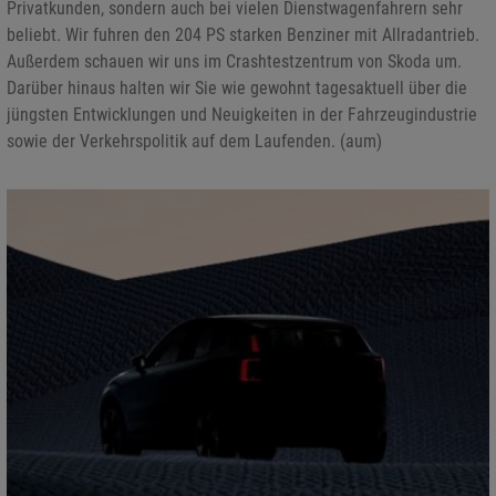
Privatkunden, sondern auch bei vielen Dienstwagenfahrern sehr
beliebt. Wir fuhren den 204 PS starken Benziner mit Allradantrieb.
Außerdem schauen wir uns im Crashtestzentrum von Skoda um.
Darüber hinaus halten wir Sie wie gewohnt tagesaktuell über die
jüngsten Entwicklungen und Neuigkeiten in der Fahrzeugindustrie
sowie der Verkehrspolitik auf dem Laufenden. (aum)