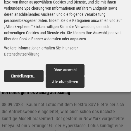
bzw. von Ihnen ausgewählten Cookies und Dienste, und die mit Ihnen
verbundene Speicherung von Informationen auf Ihrem Endgerät sowie
deren anschließendes Auslesen und die folgende Verarbeitung
personenbezogener Daten. Indem Sie die Kategorien auswählen und auf
„Alle akzeptieren“ klicken, willigen Sie in die Verwendung der nicht
notwendigen Cookies und Dienste ein. Sie können Ihre Auswahl jederzeit
über den Cookie-Banner widerrufen oder anpassen.
Weitere Informationen erhalten Sie in unserer
Datenschutzerklärung
.
Ohne Auswahl
Einstellungen
...
fortfahren
Alle akzeptieren
Bei Lotus geht es Schlag auf Schlag
08.09.2023 - Kaum hat Lotus mit dem Elektro-SUV Eletre bei sich
die Antriebswende eingeleitet, wird auch schon das nächste
künftige Modell präsentiert. Der gestern in New York vorgestellte
Emeya ist ein viertüriger GT der Hyperklasse. Lotus kündigt eine