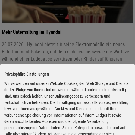
Mehr Unterhaltung im Hyundai
20.07.2026 - Hyundai bietet für seine Elektromodelle ein neues
Entertainment-Paket an, mit dem sich beispielsweise die Wartezeit
während einer Ladepause verkürzen oder Kinder auf längeren
Reisen beschäftigen lassen. Das Entertainment-Paket bringt Apps
wie Netflix, Disney+, Youtube und Haystack News ins Fahrzeug.
Privatsphäre-Einstellungen
Ergänzt wird das Angebot durch Spiele, Karaoke und spezielle
Wir verwenden auf unserer Website Cookies, den Web Storage und Dienste
Inhalte für Kinder. Erhältlich ist das Unterhaltungspaket für alle
dritter. Einige von ihnen sind notwendig, während andere nicht notwendig
Modelle mit dem Infotainmentsystem „Connected Car Navigation
sind, uns jedoch helfen, unser Onlineangebot zu verbessern und
Cockpit“ (CCNC).
wirtschaftlich zu betreiben. Die Einwilligung umfasst alle vorausgewählten,
bzw. von Ihnen ausgewählten Cookies und Dienste, und die mit Ihnen
verbundene Speicherung von Informationen auf Ihrem Endgerät sowie
deren anschließendes Auslesen und die folgende Verarbeitung
personenbezogener Daten. Indem Sie die Kategorien auswählen und auf
„Alle akzeptieren“ klicken, willigen Sie in die Verwendung der nicht