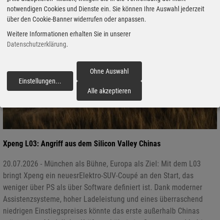
notwendigen Cookies und Dienste ein. Sie können Ihre Auswahl jederzeit
über den Cookie-Banner widerrufen oder anpassen.
Weitere Informationen erhalten Sie in unserer
Datenschutzerklärung
.
Ohne Auswahl
Einstellungen
...
fortfahren
Alle akzeptieren
Xpeng L03: Angriff aus dem Silicon Valley Chinas
20.07.2026 - München als Bühne, Europa als Ziel: Mit dem L03
bringt Xpeng ein neuesrElektro-SUV-Coupé an den Start, das
weniger über PS als über Software definiert ist. Dank moderner
Assistenzsysteme, hoher Ladeleistung und eines überraschend
niedrigen Einstiegspreises könnte das erste außerhalb Chinas