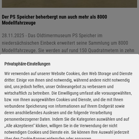
Der PS Speicher beherbergt nun auch mehr als 8000
Modellfahrzeuge
28.11.2025 - Das Oldtimermuseum PS Speicher im
niedersächsischen Einbeck erweitert seine Sammlung um 8000
Modellfahrzeuge. Sie werden auf rund 150 Quadratmetern in zehn
Themenräumen auch multimedial präsentiert.
Privatsphäre-Einstellungen
Wir verwenden auf unserer Website Cookies, den Web Storage und Dienste
dritter. Einige von ihnen sind notwendig, während andere nicht notwendig
sind, uns jedoch helfen, unser Onlineangebot zu verbessern und
wirtschaftlich zu betreiben. Die Einwilligung umfasst alle vorausgewählten,
bzw. von Ihnen ausgewählten Cookies und Dienste, und die mit Ihnen
verbundene Speicherung von Informationen auf Ihrem Endgerät sowie
deren anschließendes Auslesen und die folgende Verarbeitung
personenbezogener Daten. Indem Sie die Kategorien auswählen und auf
„Alle akzeptieren“ klicken, willigen Sie in die Verwendung der nicht
notwendigen Cookies und Dienste ein. Sie können Ihre Auswahl jederzeit
über den Cookie-Banner widerrufen oder anpassen.