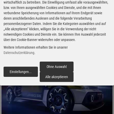
wirtschaftlich zu betreiben. Die Einwilligung umfasst alle vorausgewählten,
bzw. von Ihnen ausgewählten Cookies und Dienste, und die mit Ihnen
09.10.2025 - Der R 5 Turbo mit Mittelmotor und den breit
verbundene Speicherung von Informationen auf Ihrem Endgerät sowie
ausgestellten Kotflügeln, die ihm den Spitznamen „Pausbacke“
deren anschließendes Auslesen und die folgende Verarbeitung
einbrachten, bekommt mit dem Renault 5 Turbo 3E einen modernen
personenbezogener Daten. Indem Sie die Kategorien auswählen und auf
Nachfolger. Zwei Prototypen zeigten sich im Umfeld der Tour de
„Alle akzeptieren“ klicken, willigen Sie in die Verwendung der nicht
Corse Historique (–11.10.) jetzt erstmalig auf der Straße.
notwendigen Cookies und Dienste ein. Sie können Ihre Auswahl jederzeit
über den Cookie-Banner widerrufen oder anpassen.
Weitere Informationen erhalten Sie in unserer
Datenschutzerklärung
.
Ohne Auswahl
Einstellungen
...
fortfahren
Alle akzeptieren