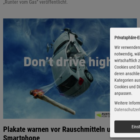
„Runter vom Gas“ veröffentlicht.
Privatsphäre-E
Wir verwenden 
notwendig, wäh
wirtschaftlich
Cookies und Di
deren anschli
Kategorien aus
Cookies und Di
anpassen.
Weitere Inform
Datenschutzer
Eins
Plakate warnen vor Rauschmitteln und
Smartphone