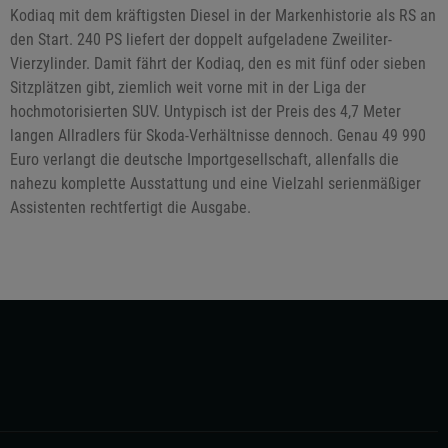
Kodiaq mit dem kräftigsten Diesel in der Markenhistorie als RS an
den Start. 240 PS liefert der doppelt aufgeladene Zweiliter-
Vierzylinder. Damit fährt der Kodiaq, den es mit fünf oder sieben
Sitzplätzen gibt, ziemlich weit vorne mit in der Liga der
hochmotorisierten SUV. Untypisch ist der Preis des 4,7 Meter
langen Allradlers für Skoda-Verhältnisse dennoch. Genau 49 990
Euro verlangt die deutsche Importgesellschaft, allenfalls die
nahezu komplette Ausstattung und eine Vielzahl serienmäßiger
Assistenten rechtfertigt die Ausgabe.