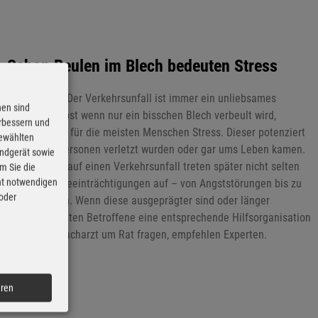
Schon Beulen im Blech bedeuten Stress
30.05.2021 - Der Verkehrsunfall ist immer ein unliebsames
nen sind
Erlebnis. Selbst wenn nur ein bisschen Blech verbeult wird,
erbessern und
bedeutet das für die meisten Menschen Stress. Dieser potenziert
gewählten
sich, wenn Personen verletzt wurden oder gar ums Leben kamen.
Endgerät sowie
Als Reaktion auf einen Verkehrsunfall treten später nicht selten
m Sie die
cht notwendigen
psychische Beeinträchtigungen auf – von Angststörungen bis zu
 oder
Depressionen. Wenn diese ausgeprägter sind oder länger
anhalten, sollten Betroffene eine entsprechende Hilfsorganisation
oder einen Facharzt um Rat fragen, empfehlen Experten.
eren