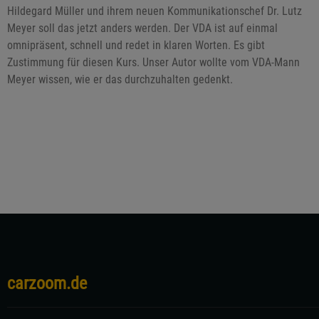
Hildegard Müller und ihrem neuen Kommunikationschef Dr. Lutz
Meyer soll das jetzt anders werden. Der VDA ist auf einmal
omnipräsent, schnell und redet in klaren Worten. Es gibt
Zustimmung für diesen Kurs. Unser Autor wollte vom VDA-Mann
Meyer wissen, wie er das durchzuhalten gedenkt.
carzoom.de