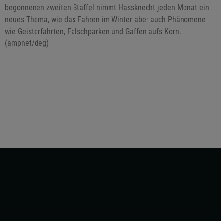
begonnenen zweiten Staffel nimmt Hassknecht jeden Monat ein
neues Thema, wie das Fahren im Winter aber auch Phänomene
wie Geisterfahrten, Falschparken und Gaffen aufs Korn.
(ampnet/deg)