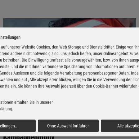
instellungen
auf unserer Website Cookies, den Web Storage und Dienste dritter. Einige von ih
rend andere nicht notwendig sind, uns jedoch helfen, unser Onlineangebot zu v
 zu betreiben. Die Einwilligung umfasst alle vorausgewählten, bzw. von Ihnen aus
enste, und die mit Ihnen verbundene Speicherung von Informationen auf Ihrem 
eßendes Auslesen und die folgende Verarbeitung personenbezogener Daten. Inde
wählen und auf „Alle akzeptieren“ klicken, willigen Sie in die Verwendung der ni
enste ein. Sie können Ihre Auswahl jederzeit über den Cookie-Banner widerrufen
ationen erhalten Sie in unserer
klärung
.
tellungen
...
Ohne Auswahl fortfahren
Alle akzepti
„Runter vom Gas“ mit neuem
Kampagnenmotiv