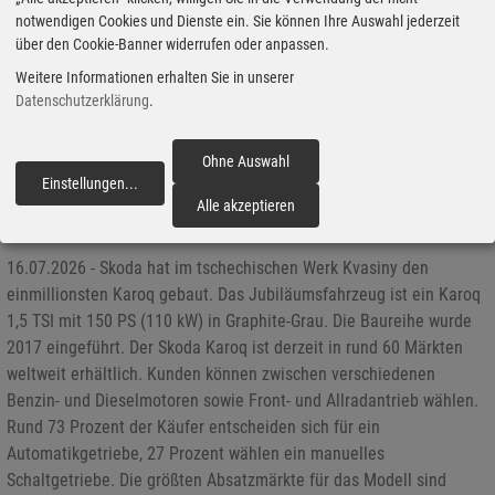
notwendigen Cookies und Dienste ein. Sie können Ihre Auswahl jederzeit
über den Cookie-Banner widerrufen oder anpassen.
Weitere Informationen erhalten Sie in unserer
Datenschutzerklärung
.
Ohne Auswahl
Einstellungen
...
fortfahren
Alle akzeptieren
Der Skoda Karoq ist Millionär
16.07.2026 - Skoda hat im tschechischen Werk Kvasiny den
einmillionsten Karoq gebaut. Das Jubiläumsfahrzeug ist ein Karoq
1,5 TSI mit 150 PS (110 kW) in Graphite-Grau. Die Baureihe wurde
2017 eingeführt. Der Skoda Karoq ist derzeit in rund 60 Märkten
weltweit erhältlich. Kunden können zwischen verschiedenen
Benzin- und Dieselmotoren sowie Front- und Allradantrieb wählen.
Rund 73 Prozent der Käufer entscheiden sich für ein
Automatikgetriebe, 27 Prozent wählen ein manuelles
Schaltgetriebe. Die größten Absatzmärkte für das Modell sind