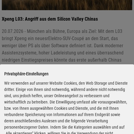
Xpeng L03: Angriff aus dem Silicon Valley Chinas
20.07.2026 - München als Bühne, Europa als Ziel: Mit dem L03
bringt Xpeng ein neuesrElektro-SUV-Coupé an den Start, das
weniger über PS als über Software definiert ist. Dank moderner
Assistenzsysteme, hoher Ladeleistung und eines überraschend
niedrigen Einstiegspreises könnte das erste außerhalb Chinas
präsentierte Modell das Kräfteverhältnis im Segment nachhaltig
Privatsphäre-Einstellungen
verschieben.
Wir verwenden auf unserer Website Cookies, den Web Storage und Dienste
dritter. Einige von ihnen sind notwendig, während andere nicht notwendig
sind, uns jedoch helfen, unser Onlineangebot zu verbessern und
wirtschaftlich zu betreiben. Die Einwilligung umfasst alle vorausgewählten,
bzw. von Ihnen ausgewählten Cookies und Dienste, und die mit Ihnen
verbundene Speicherung von Informationen auf Ihrem Endgerät sowie
deren anschließendes Auslesen und die folgende Verarbeitung
personenbezogener Daten. Indem Sie die Kategorien auswählen und auf
„Alle akzeptieren“ klicken, willigen Sie in die Verwendung der nicht