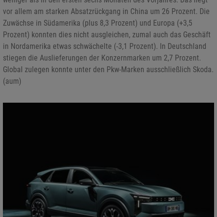
vor allem am starken Absatzrückgang in China um 26 Prozent. Die
Zuwächse in Südamerika (plus 8,3 Prozent) und Europa (+3,5
Prozent) konnten dies nicht ausgleichen, zumal auch das Geschäft
in Nordamerika etwas schwächelte (-3,1 Prozent). In Deutschland
stiegen die Auslieferungen der Konzernmarken um 2,7 Prozent.
Global zulegen konnte unter den Pkw-Marken ausschließlich Skoda.
(aum)