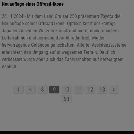
Neuauflage einer Offroad-Ikone
26.11.2024 - Mit dem Land Cruiser 250 präsentiert Toyota die
Neuauflage seiner Offroad-Ikone. Optisch kehrt der kantige
Japaner zu seinen Wurzeln zurück und bietet dank robustem
Leiterrahmen und permanentem Allradantrieb wieder
hervorragende Geländeeigenschaften. Allerlei Assistenzsysteme
erleichtern den Umgang auf unwegsamen Terrain. Deutlich
verbessert wurde aber auch das Fahrverhalten auf befestigtem
Asphalt.
1
<
8
9
10
11
12
13
>
63