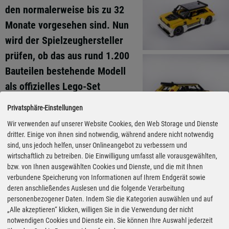
den normalerweise bis zu 32
Monate vorgesehen sind. Nun
wird der Spielzeughersteller
prüfen, ob das aus rund 1.200
Bauteilen bestehende Modell
als offizielles Lego-Set
umgesetzt werden kann.
Privatsphäre-Einstellungen
Renault wird das Lego-Modell
Wir verwenden auf unserer Website Cookies, den Web Storage und Dienste
dritter. Einige von ihnen sind notwendig, während andere nicht notwendig
von Dave Collins beim
sind, uns jedoch helfen, unser Onlineangebot zu verbessern und
diesjährigen Goodwood Festival
wirtschaftlich zu betreiben. Die Einwilligung umfasst alle vorausgewählten,
bzw. von Ihnen ausgewählten Cookies und Dienste, und die mit Ihnen
of Speed (9.–12. Juli)
verbundene Speicherung von Informationen auf Ihrem Endgerät sowie
gemeinsam mit dem Vorbild am
deren anschließendes Auslesen und die folgende Verarbeitung
personenbezogener Daten. Indem Sie die Kategorien auswählen und auf
Stand präsentieren. Das 555 PS
„Alle akzeptieren“ klicken, willigen Sie in die Verwendung der nicht
(408 kW) starke
notwendigen Cookies und Dienste ein. Sie können Ihre Auswahl jederzeit