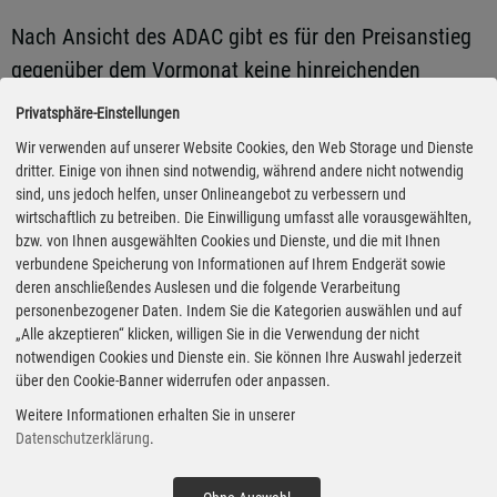
Nach Ansicht des ADAC gibt es für den Preisanstieg
gegenüber dem Vormonat keine hinreichenden
Gründe. Ein Barrel Rohöl der Sorte Brent kostete im
Privatsphäre-Einstellungen
November etwas weniger als 64 US-Dollar und damit
Wir verwenden auf unserer Website Cookies, den Web Storage und Dienste
in etwa so viel wie im Oktober. Lediglich der Euro war
dritter. Einige von ihnen sind notwendig, während andere nicht notwendig
sind, uns jedoch helfen, unser Onlineangebot zu verbessern und
im Vergleich zum US-Dollar im November geringfügig
wirtschaftlich zu betreiben. Die Einwilligung umfasst alle vorausgewählten,
schwächer als im Oktober.
bzw. von Ihnen ausgewählten Cookies und Dienste, und die mit Ihnen
verbundene Speicherung von Informationen auf Ihrem Endgerät sowie
deren anschließendes Auslesen und die folgende Verarbeitung
Im Vergleich zum Vorjahr zeichnet sich aber ab, dass
personenbezogener Daten. Indem Sie die Kategorien auswählen und auf
Tanken bei beiden Sorten 2025 um einige Cent
„Alle akzeptieren“ klicken, willigen Sie in die Verwendung der nicht
notwendigen Cookies und Dienste ein. Sie können Ihre Auswahl jederzeit
günstiger sein wird. So liegt nach elf Monaten der
über den Cookie-Banner widerrufen oder anpassen.
Jahresdurchschnittspreis für Super E10 laut ADAC im
Weitere Informationen erhalten Sie in unserer
Mittel bei 1,691 Euro und damit 4,8 Cent unter dem
Datenschutzerklärung
.
gesamten Vorjahresmittel mit 1,739 Euro. Diesel ist