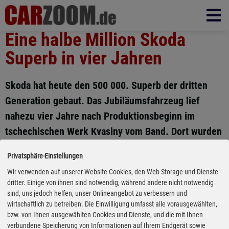
Eine halbe Million Skoda
Superb in vier Jahren
Skoda hat heute den 500 000. Superb der dritten
Generation gebaut. Das Jubiläumsfahrzeug lief
nahezu vier Jahre nach Produktionsbeginn im
tschechischen Werk Kvasiny vom Band. Dort wurden
bislang 358 200 Skoda Superb hergestellt. Weitere
Privatsphäre-Einstellungen
Produktionsstätten für den Superb befinden sich in
Wir verwenden auf unserer Website Cookies, den Web Storage und Dienste
Aurangabad (Indien), Nanjing (China), Ust-
dritter. Einige von ihnen sind notwendig, während andere nicht notwendig
Kamenogorsk (Kasachstan) und Solomonovo
sind, uns jedoch helfen, unser Onlineangebot zu verbessern und
wirtschaftlich zu betreiben. Die Einwilligung umfasst alle vorausgewählten,
(Ukraine). Seit Einführung der Baureihe im Jahr
bzw. von Ihnen ausgewählten Cookies und Dienste, und die mit Ihnen
2001 entstanden rund 1,5 Millionen Fahrzeuge.
verbundene Speicherung von Informationen auf Ihrem Endgerät sowie