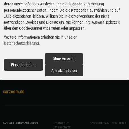
deren anschließendes Auslesen und die folgende Verarbeitung
(ampnet/jri)
personenbezogener Daten. Indem Sie die Kategorien auswählen und auf
„Alle akzeptieren“ klicken, willigen Sie in die Verwendung der nicht
Veröffentlicht am 22.03.2019
notwendigen Cookies und Dienste ein. Sie können Ihre Auswahl jederzeit
über den Cookie-Banner widerrufen oder anpassen.
Cars
Marken & Modelle
Skoda
Superb
Weitere Informationen erhalten Sie in unserer
Škoda Superb
Produktionsjubiläum
Datenschutzerklärung
.
Ohne Auswahl
Einstellungen
...
fortfahren
Alle akzeptieren
carzoom.de
Aktuelle Automobil-News
Impressum
powered by AutohausPlus
Datenschutz