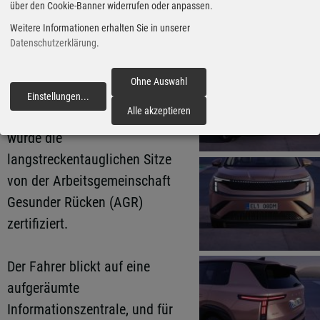
über den Cookie-Banner widerrufen oder anpassen.
am Premiumsegment an. In der
Topausstattung besitzen die
Weitere Informationen erhalten Sie in unserer
Datenschutzerklärung
.
Frontsitze auch eine
Massagefunktion und
Ohne Auswahl
ergonomisch gestaltete
Einstellungen
...
fortfahren
Alle akzeptieren
Beinstützen, und außerdem
wurde die
langstreckentauglichen Sitze
von der Arbeitsgemeinschaft
Gesunder Rücken (AGR)
zertifiziert.
Der Fahrer blickt auf eine
aufgeräumte
Informationszentrale, und für