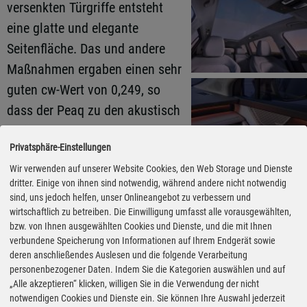
versenkten Türgriffe entsteht
eine glatte und elegante
Seitenfläche. Das und andere
Maßnahmen ergaben einen sehr
guten cw-Wert von 0,249, so
dass der Peaq zu den akustisch
zurückhaltenden Vertretern
Privatsphäre-Einstellungen
seiner Zunft gehören dürfte.
Wir verwenden auf unserer Website Cookies, den Web Storage und Dienste
dritter. Einige von ihnen sind notwendig, während andere nicht notwendig
Auch im Innenraum herrscht
sind, uns jedoch helfen, unser Onlineangebot zu verbessern und
eine fast schon skandinavische
wirtschaftlich zu betreiben. Die Einwilligung umfasst alle vorausgewählten,
bzw. von Ihnen ausgewählten Cookies und Dienste, und die mit Ihnen
Sachlichkeit, die durch die
verbundene Speicherung von Informationen auf Ihrem Endgerät sowie
hochwertigen Materialien noch
deren anschließendes Auslesen und die folgende Verarbeitung
personenbezogener Daten. Indem Sie die Kategorien auswählen und auf
verstärkt wird. Keine Frage,
„Alle akzeptieren“ klicken, willigen Sie in die Verwendung der nicht
dieser Skoda klopft endgültig
notwendigen Cookies und Dienste ein. Sie können Ihre Auswahl jederzeit