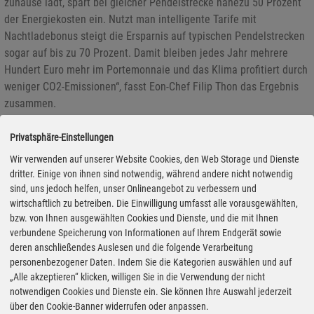
zuhause lädt, spart bei gleicher Pendelstrecke nahezu 50 Prozent
der Energiekosten ein. Nutzt man intelligente Tarife mit
Nachtladebonus steigt die Ersparnis auf typischen Pendelstrecken
sogar auf bis zu 70 Prozent. Damit bleiben jedes Jahr mehrere
Hundert Euro mehr im Portemonnaie und das Klima profitiert durch
weniger CO2-Emissionen“, fasst Eon-Chef Filip Thon das Ergebnis
zusammen.
Privatsphäre-Einstellungen
Wir verwenden auf unserer Website Cookies, den Web Storage und Dienste
dritter. Einige von ihnen sind notwendig, während andere nicht notwendig
sind, uns jedoch helfen, unser Onlineangebot zu verbessern und
wirtschaftlich zu betreiben. Die Einwilligung umfasst alle vorausgewählten,
bzw. von Ihnen ausgewählten Cookies und Dienste, und die mit Ihnen
verbundene Speicherung von Informationen auf Ihrem Endgerät sowie
deren anschließendes Auslesen und die folgende Verarbeitung
personenbezogener Daten. Indem Sie die Kategorien auswählen und auf
„Alle akzeptieren“ klicken, willigen Sie in die Verwendung der nicht
notwendigen Cookies und Dienste ein. Sie können Ihre Auswahl jederzeit
über den Cookie-Banner widerrufen oder anpassen.