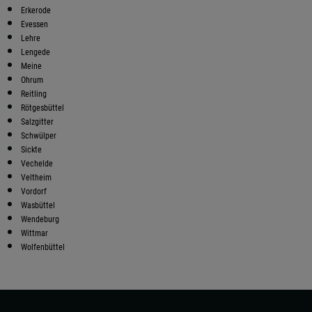
Erkerode
Evessen
Lehre
Lengede
Meine
Ohrum
Reitling
Rötgesbüttel
Salzgitter
Schwülper
Sickte
Vechelde
Veltheim
Vordorf
Wasbüttel
Wendeburg
Wittmar
Wolfenbüttel