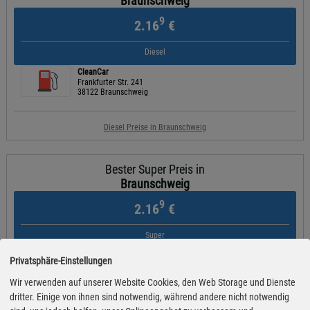
Braunschweig
9
2.16
€
Diesel
CleanCar
Frankfurter Str. 241
38122 Braunschweig
Diesel Preise in Braunschweig
Bester Super Preis in
Braunschweig
9
2.16
€
Super
CleanCar
Privatsphäre-Einstellungen
Frankfurter Str. 241
38122 Braunschweig
Wir verwenden auf unserer Website Cookies, den Web Storage und Dienste
dritter. Einige von ihnen sind notwendig, während andere nicht notwendig