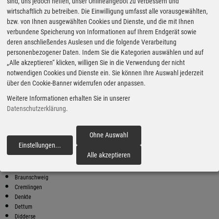
Super Preise in Braunschweig
sind, uns jedoch helfen, unser Onlineangebot zu verbessern und
wirtschaftlich zu betreiben. Die Einwilligung umfasst alle vorausgewählten,
bzw. von Ihnen ausgewählten Cookies und Dienste, und die mit Ihnen
Bester Super E10 Preis in
verbundene Speicherung von Informationen auf Ihrem Endgerät sowie
Braunschweig
deren anschließendes Auslesen und die folgende Verarbeitung
personenbezogener Daten. Indem Sie die Kategorien auswählen und auf
9
2.10
€
„Alle akzeptieren“ klicken, willigen Sie in die Verwendung der nicht
notwendigen Cookies und Dienste ein. Sie können Ihre Auswahl jederzeit
Super E10
über den Cookie-Banner widerrufen oder anpassen.
CleanCar
Weitere Informationen erhalten Sie in unserer
Frankfurter Str. 241
38122 Braunschweig
Datenschutzerklärung
.
Super E10 Preise in Braunschweig
Preiswerter tanken - finden Sie die günstigsten Benzin und Diesel
Ohne Auswahl
Preise in Ihrer Stadt
Einstellungen
...
fortfahren
Alle akzeptieren
Adenbüttel
Algesbüttel
Braunschweig
Cremlingen
Denkte
Dettum
Didderse