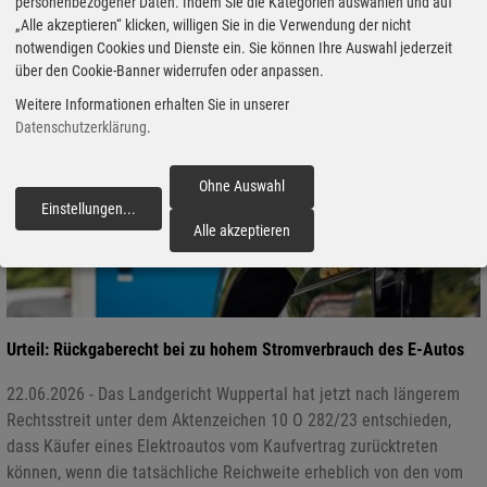
personenbezogener Daten. Indem Sie die Kategorien auswählen und auf
„Alle akzeptieren“ klicken, willigen Sie in die Verwendung der nicht
notwendigen Cookies und Dienste ein. Sie können Ihre Auswahl jederzeit
über den Cookie-Banner widerrufen oder anpassen.
Weitere Informationen erhalten Sie in unserer
Datenschutzerklärung
.
Ohne Auswahl
Einstellungen
...
fortfahren
Alle akzeptieren
Urteil: Rückgaberecht bei zu hohem Stromverbrauch des E-Autos
22.06.2026 - Das Landgericht Wuppertal hat jetzt nach längerem
Rechtsstreit unter dem Aktenzeichen 10 O 282/23 entschieden,
dass Käufer eines Elektroautos vom Kaufvertrag zurücktreten
können, wenn die tatsächliche Reichweite erheblich von den vom