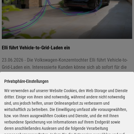
Elli führt Vehicle-to-Grid-Laden ein
23.06.2026 - Die Volkswagen-Konzerntochter Elli führt Vehicle-to-
Grid-Laden ein. Interessierte Kunden könne sich ab sofort für die
Rückspeisung von Energie aus der Fahrzeugbatterie in das
Stromnetz unverbindlich registrieren lassen. Das Angebot soll in
Privatsphäre-Einstellungen
Kürze starten und richtet sich zunächst an Besitzer eines
Wir verwenden auf unserer Website Cookies, den Web Storage und Dienste
entsprechend für birektionales Laden ausgerüsteten VW oder
dritter. Einige von ihnen sind notwendig, während andere nicht notwendig
Cupra. Deutschlandweit sind das nach Konzernangaben bereits
sind, uns jedoch helfen, unser Onlineangebot zu verbessern und
wirtschaftlich zu betreiben. Die Einwilligung umfasst alle vorausgewählten,
rund 360.000 Fahrzeuge. Weitere Konzernmarken sollen folgen.
bzw. von Ihnen ausgewählten Cookies und Dienste, und die mit Ihnen
verbundene Speicherung von Informationen auf Ihrem Endgerät sowie
deren anschließendes Auslesen und die folgende Verarbeitung