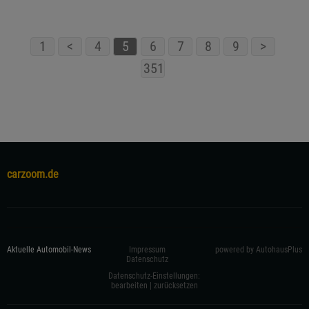
1
<
4
5
6
7
8
9
>
351
carzoom.de
Aktuelle Automobil-News
Impressum
powered by AutohausPlus
Datenschutz
Datenschutz-Einstellungen:
bearbeiten
|
zurücksetzen