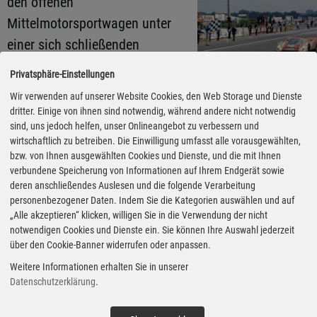
den offenen
Mittelmotorsportwagen unter
einer sich schließenden
Bahnschranke hindurch. Später
Privatsphäre-Einstellungen
betitelte er das Motiv als
Wir verwenden auf unserer Website Cookies, den Web Storage und Dienste
Briefkarte mit den Worten:
dritter. Einige von ihnen sind notwendig, während andere nicht notwendig
sind, uns jedoch helfen, unser Onlineangebot zu verbessern und
„Glück muss man haben.“
wirtschaftlich zu betreiben. Die Einwilligung umfasst alle vorausgewählten,
bzw. von Ihnen ausgewählten Cookies und Dienste, und die mit Ihnen
Nach dem Rückzug von Daimler-
verbundene Speicherung von Informationen auf Ihrem Endgerät sowie
deren anschließendes Auslesen und die folgende Verarbeitung
Benz aus dem Motorsport
personenbezogener Daten. Indem Sie die Kategorien auswählen und auf
folgten Jahre bei Maserati,
„Alle akzeptieren“ klicken, willigen Sie in die Verwendung der nicht
notwendigen Cookies und Dienste ein. Sie können Ihre Auswahl jederzeit
B.R.M. und Borgward sowie
über den Cookie-Banner widerrufen oder anpassen.
immer wieder Porsche. Im Jahr
Weitere Informationen erhalten Sie in unserer
1960 triumphierten Olivier
Datenschutzerklärung
.
Gendebien und Herrmann mit