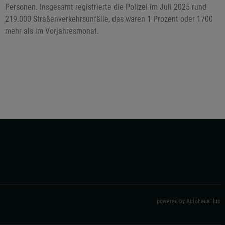
Personen. Insgesamt registrierte die Polizei im Juli 2025 rund
219.000 Straßenverkehrsunfälle, das waren 1 Prozent oder 1700
mehr als im Vorjahresmonat.
powered by AutohausPlus