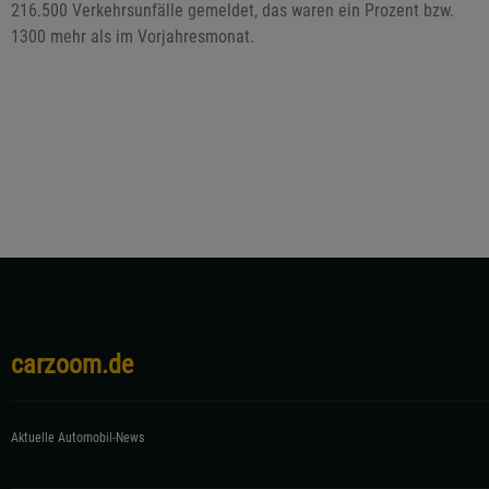
216.500 Verkehrsunfälle gemeldet, das waren ein Prozent bzw.
1300 mehr als im Vorjahresmonat.
carzoom.de
Aktuelle Automobil-News