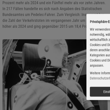
Prozent mehr als 2024 und ein Fünftel mehr als vor zehn Jahren.
In 217 Fällen handelte es sich nach Angaben des Statistischen
Bundesamtes um Pedelec-Fahrer. Zum Vergleich: Insgesamt lag
die Zahl der Verkehrstoten im vergangenen Jahr um 1,8 Prozent
Privatsphäre-E
höher als 2024 und ging gegenüber 2015 um 18,4 Prozent zurück.
Wir verwenden 
notwendig, wäh
wirtschaftlich
Cookies und Di
deren anschli
Kategorien aus
Cookies und Di
anpassen.
Weitere Inform
Datenschutzer
Eins