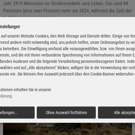
Jahr 2814 Menschen im Straßenverkehr ums Leben. Das sind 44
Personen (plus zwei Prozent) mehr als 2024, während die Zahl der
Unfälle minimal zurückging.
instellungen
auf unserer Website Cookies, den Web Storage und Dienste dritter. Einige von ih
rend andere nicht notwendig sind, uns jedoch helfen, unser Onlineangebot zu v
 zu betreiben. Die Einwilligung umfasst alle vorausgewählten, bzw. von Ihnen aus
enste, und die mit Ihnen verbundene Speicherung von Informationen auf Ihrem 
eßendes Auslesen und die folgende Verarbeitung personenbezogener Daten. Inde
wählen und auf „Alle akzeptieren“ klicken, willigen Sie in die Verwendung der ni
enste ein. Sie können Ihre Auswahl jederzeit über den Cookie-Banner widerrufen
ationen erhalten Sie in unserer
klärung
.
tellungen
...
Ohne Auswahl fortfahren
Alle akzepti