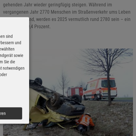
gehenden Jahr wieder geringfügig steigen. Während im
vergangenen Jahr 2770 Menschen im Straßenverkehr ums Leben
gekommen sind, werden es 2025 vermutlich rund 2780 sein – ein
Anstieg von 0,4 Prozent.
nen sind
erbessern und
gewählten
Endgerät sowie
m Sie die
cht notwendigen
 oder
eren