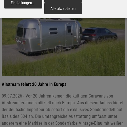
Einstellungen
...
fortfahren
Alle akzeptieren
Airstream feiert 20 Jahre in Europa
09.07.2026 - Vor 20 Jahren kamen die kultigen Caravans von
Airstream erstmals offiziell nach Europa. Aus diesem Anlass bietet
der deutsche Importeur ab sofort ein exklusives Sondermodell auf
Basis des 534 an. Die umfangreiche Ausstattung umfasst unter
anderem eine Markise in der Sonderfarbe Vintage-Blau mit weißen