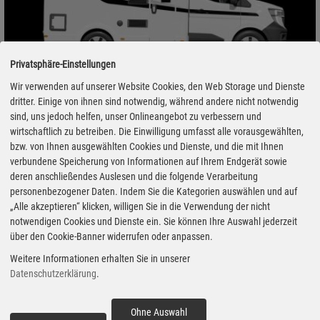
Privatsphäre-Einstellungen
Wir verwenden auf unserer Website Cookies, den Web Storage und Dienste
dritter. Einige von ihnen sind notwendig, während andere nicht notwendig
sind, uns jedoch helfen, unser Onlineangebot zu verbessern und
wirtschaftlich zu betreiben. Die Einwilligung umfasst alle vorausgewählten,
bzw. von Ihnen ausgewählten Cookies und Dienste, und die mit Ihnen
Ahorn Camp 2026: Kompakt und doch geräumig
verbundene Speicherung von Informationen auf Ihrem Endgerät sowie
14.07.2026 - Die noch junge Marke Ahorn Camp versucht sich an
deren anschließendes Auslesen und die folgende Verarbeitung
personenbezogener Daten. Indem Sie die Kategorien auswählen und auf
der Quadratur des Kreises. Mit zwei neuen Modellen, einem
„Alle akzeptieren“ klicken, willigen Sie in die Verwendung der nicht
Teilintegrierten und einem Alkovenmobil, sollen drei bis vier
notwendigen Cookies und Dienste ein. Sie können Ihre Auswahl jederzeit
Schlafplätze geboten werden. Bei nur sechs Meter Aufbaulänge.
über den Cookie-Banner widerrufen oder anpassen.
Ihre Preise wirken günstig, auf den ersten Blick zumindest.
Weitere Informationen erhalten Sie in unserer
Datenschutzerklärung
.
Ohne Auswahl