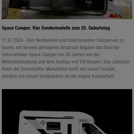
Space Camper: Vier Sondermodelle zum 20. Geburtstag
17.07.2026 - Den flexibelsten und funktionalsten Campervan zu
bauen, mit keinem geringeren Anspruch begann das Start-Up-
Unternehmen Space Camper vor 20 Jahren mit der
Möbelentwicklung und dem Ausbau von VW-Bussen. Das Jubiläum
feiert die Darmstädter Manufaktur nicht mit einem Festakt,
sondern mit einem Versprechen an die eigene Kundschaft.