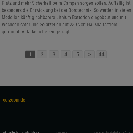
Platz und mehr Sicherheit beim Campen sorgen sollen. Auffällig ist
besonders die Entwicklung bei der Bordtechnik. So werden in vielen
Modellen künftig haltbarere Lithium-Batterien eingebaut und mit
Wechselrichter und Solarzellen auf 230-Volt-Haushaltsstrom
getrimmt. Autarkie ist eben gefragt.
1
2
3
4
5
>
44
carzoom.de
Aktuelle Automobil-News
Impressum
powered by AutohausPlus